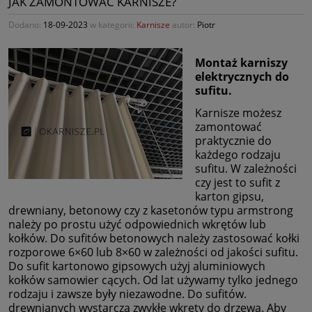
JAK ZAMONTOWAĆ KARNISZE?
Dodano:
18-09-2023
w kategorii:
Karnisze
autor:
Piotr
Montaż karniszy
elektrycznych do
sufitu.
Karnisze możesz
zamontować
praktycznie do
każdego rodzaju
sufitu. W zależności
czy jest to sufit z
karton gipsu,
drewniany, betonowy czy z kasetonów typu armstrong
należy po prostu użyć odpowiednich wkrętów lub
kołków. Do sufitów betonowych należy zastosować kołki
rozporowe 6×60 lub 8×60 w zależności od jakości sufitu.
Do sufit kartonowo gipsowych użyj aluminiowych
kołków samowier cących. Od lat używamy tylko jednego
rodzaju i zawsze były niezawodne. Do sufitów.
drewnianych wystarczą zwykłe wkręty do drzewa. Aby