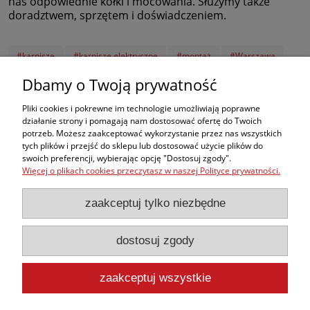
nas odpowiednie kołki i mocowania. Służymy także
doradztwem, sprzętem i doświadczeniem.
#karnisze
#karnisze elektryczne
#montaż
#Warszawa
#podłączenie
#karnisze aluminiowe
#szyny sufitowe
Dbamy o Twoją prywatność
#z montażem
#karnisze do zasłon
#karnisze automatyczne
Pliki cookies i pokrewne im technologie umożliwiają poprawne
działanie strony i pomagają nam dostosować ofertę do Twoich
#zasłony na pilota
#ścienne
#sufitowe
#Touch Motion
potrzeb. Możesz zaakceptować wykorzystanie przez nas wszystkich
Zakupy
tych plików i przejść do sklepu lub dostosować użycie plików do
swoich preferencji, wybierając opcję "Dostosuj zgody".
Więcej o plikach cookies przeczytasz w naszej Polityce prywatności.
Pomoc
zaakceptuj tylko niezbędne
Moje konto
dostosuj zgody
Produkty
zaakceptuj wszystkie
Informacje