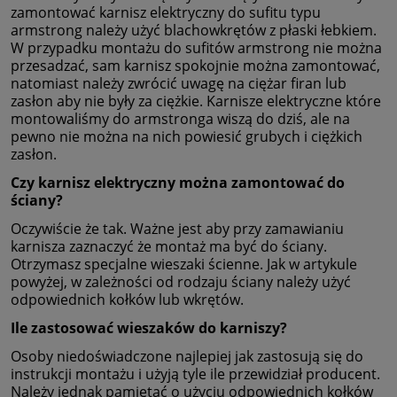
zamontować karnisz elektryczny do sufitu typu
armstrong należy użyć blachowkrętów z płaski łebkiem.
W przypadku montażu do sufitów armstrong nie można
przesadzać, sam karnisz spokojnie można zamontować,
natomiast należy zwrócić uwagę na ciężar firan lub
zasłon aby nie były za ciężkie. Karnisze elektryczne które
montowaliśmy do armstronga wiszą do dziś, ale na
pewno nie można na nich powiesić grubych i ciężkich
zasłon.
Czy karnisz elektryczny można zamontować do
ściany?
Oczywiście że tak. Ważne jest aby przy zamawianiu
karnisza zaznaczyć że montaż ma być do ściany.
Otrzymasz specjalne wieszaki ścienne. Jak w artykule
powyżej, w zależności od rodzaju ściany należy użyć
odpowiednich kołków lub wkrętów.
Ile zastosować wieszaków do karniszy?
Osoby niedoświadczone najlepiej jak zastosują się do
instrukcji montażu i użyją tyle ile przewidział producent.
Należy jednak pamiętać o użyciu odpowiednich kołków