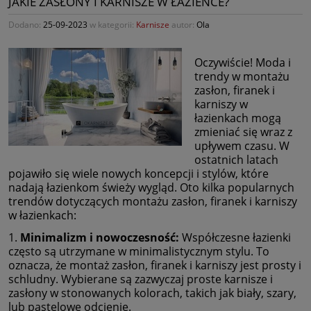
JAKIE ZASŁONY I KARNISZE W ŁAZIENCE?
Dodano:
25-09-2023
w kategorii:
Karnisze
autor:
Ola
Oczywiście! Moda i
trendy w montażu
zasłon, firanek i
karniszy w
łazienkach mogą
zmieniać się wraz z
upływem czasu. W
ostatnich latach
pojawiło się wiele nowych koncepcji i stylów, które
nadają łazienkom świeży wygląd. Oto kilka popularnych
trendów dotyczących montażu zasłon, firanek i karniszy
w łazienkach:
1.
Minimalizm i nowoczesność:
Współczesne łazienki
często są utrzymane w minimalistycznym stylu. To
oznacza, że montaż zasłon, firanek i karniszy jest prosty i
schludny. Wybierane są zazwyczaj proste karnisze i
zasłony w stonowanych kolorach, takich jak biały, szary,
lub pastelowe odcienie.