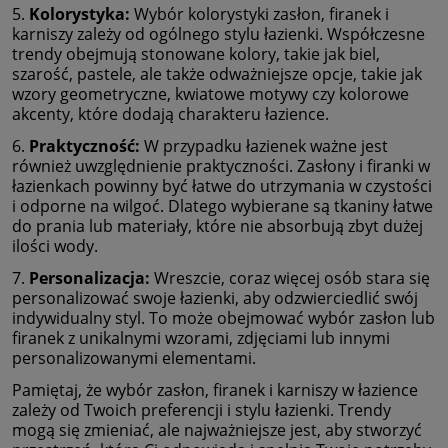
5.
Kolorystyka:
Wybór kolorystyki zasłon, firanek i
karniszy zależy od ogólnego stylu łazienki. Współczesne
trendy obejmują stonowane kolory, takie jak biel,
szarość, pastele, ale także odważniejsze opcje, takie jak
wzory geometryczne, kwiatowe motywy czy kolorowe
akcenty, które dodają charakteru łazience.
6.
Praktyczność:
W przypadku łazienek ważne jest
również uwzględnienie praktyczności. Zasłony i firanki w
łazienkach powinny być łatwe do utrzymania w czystości
i odporne na wilgoć. Dlatego wybierane są tkaniny łatwe
do prania lub materiały, które nie absorbują zbyt dużej
ilości wody.
7.
Personalizacja:
Wreszcie, coraz więcej osób stara się
personalizować swoje łazienki, aby odzwierciedlić swój
indywidualny styl. To może obejmować wybór zasłon lub
firanek z unikalnymi wzorami, zdjęciami lub innymi
personalizowanymi elementami.
Pamiętaj, że wybór zasłon, firanek i karniszy w łazience
zależy od Twoich preferencji i stylu łazienki. Trendy
mogą się zmieniać, ale najważniejsze jest, aby stworzyć