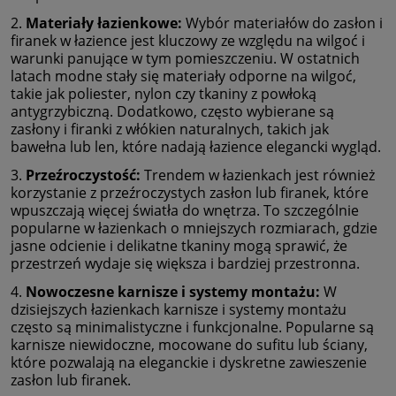
2.
Materiały łazienkowe:
Wybór materiałów do zasłon i
firanek w łazience jest kluczowy ze względu na wilgoć i
warunki panujące w tym pomieszczeniu. W ostatnich
latach modne stały się materiały odporne na wilgoć,
takie jak poliester, nylon czy tkaniny z powłoką
antygrzybiczną. Dodatkowo, często wybierane są
zasłony i firanki z włókien naturalnych, takich jak
bawełna lub len, które nadają łazience elegancki wygląd.
3.
Przeźroczystość:
Trendem w łazienkach jest również
korzystanie z przeźroczystych zasłon lub firanek, które
wpuszczają więcej światła do wnętrza. To szczególnie
popularne w łazienkach o mniejszych rozmiarach, gdzie
jasne odcienie i delikatne tkaniny mogą sprawić, że
przestrzeń wydaje się większa i bardziej przestronna.
4.
Nowoczesne karnisze i systemy montażu:
W
dzisiejszych łazienkach karnisze i systemy montażu
często są minimalistyczne i funkcjonalne. Popularne są
karnisze niewidoczne, mocowane do sufitu lub ściany,
które pozwalają na eleganckie i dyskretne zawieszenie
zasłon lub firanek.