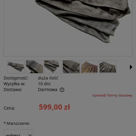
Dostępność:
duża ilość
Wysyłka w:
10 dni
Dostawa:
Darmowa
sprawdź formy dostawy
Cena nie zawiera ewentualnych kosztów płatności
599,00 zł
Cena:
*
Marszczenie: