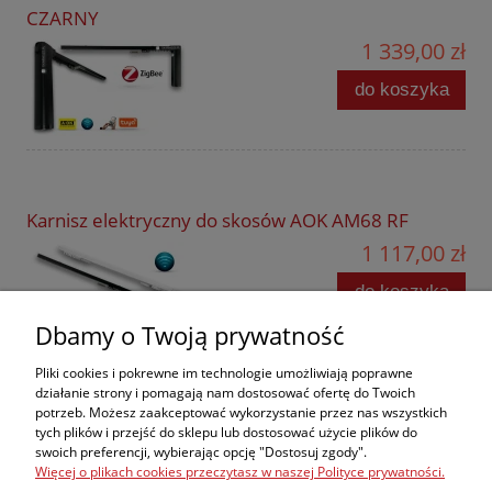
CZARNY
1 339,00 zł
do koszyka
Karnisz elektryczny do skosów AOK AM68 RF
1 117,00 zł
do koszyka
Dbamy o Twoją prywatność
Pliki cookies i pokrewne im technologie umożliwiają poprawne
działanie strony i pomagają nam dostosować ofertę do Twoich
potrzeb. Możesz zaakceptować wykorzystanie przez nas wszystkich
Zakupy
tych plików i przejść do sklepu lub dostosować użycie plików do
swoich preferencji, wybierając opcję "Dostosuj zgody".
Więcej o plikach cookies przeczytasz w naszej Polityce prywatności.
Pomoc